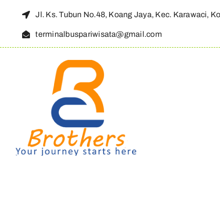
Skip
Jl. Ks. Tubun No.48, Koang Jaya, Kec. Karawaci, K
to
terminalbuspariwisata@gmail.com
content