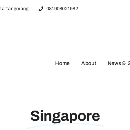
ota Tangerang,
081908021982
Home
About
News & 
Singapore