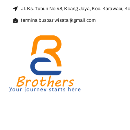
Skip
Jl. Ks. Tubun No.48, Koang Jaya, Kec. Karawaci, K
to
terminalbuspariwisata@gmail.com
content