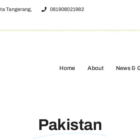
ota Tangerang,
081908021982
Home
About
News & 
Pakistan