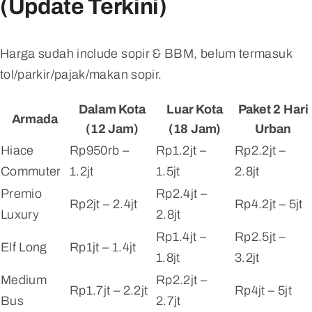
(Update Terkini)
Harga sudah include sopir & BBM, belum termasuk
tol/parkir/pajak/makan sopir.
Dalam Kota
Luar Kota
Paket 2 Hari
Armada
(12 Jam)
(18 Jam)
Urban
Hiace
Rp950rb –
Rp1.2jt –
Rp2.2jt –
Commuter
1.2jt
1.5jt
2.8jt
Premio
Rp2.4jt –
Rp2jt – 2.4jt
Rp4.2jt – 5jt
Luxury
2.8jt
Rp1.4jt –
Rp2.5jt –
Elf Long
Rp1jt – 1.4jt
1.8jt
3.2jt
Medium
Rp2.2jt –
Rp1.7jt – 2.2jt
Rp4jt – 5jt
Bus
2.7jt