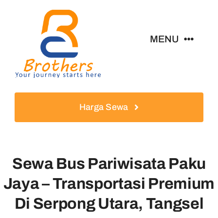
Skip
to
content
MENU
Home
Harga Sewa
About
News & Guides
Sewa Bus Pariwisata Paku
Contact
Jaya – Transportasi Premium
Di Serpong Utara, Tangsel